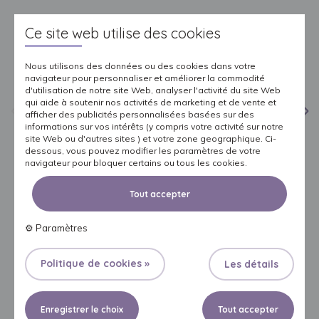
Ce site web utilise des cookies
Nous utilisons des données ou des cookies dans votre
navigateur pour personnaliser et améliorer la commodité
d'utilisation de notre site Web, analyser l'activité du site Web
qui aide à soutenir nos activités de marketing et de vente et
afficher des publicités personnalisées basées sur des
informations sur vos intérêts (y compris votre activité sur notre
site Web ou d'autres sites ) et votre zone geographique. Ci-
dessous, vous pouvez modifier les paramètres de votre
navigateur pour bloquer certains ou tous les cookies.
Tout accepter
⚙
Paramètres
SLIPS ABSORBANTS
SENI ACTIVE SUPER
Politique de cookies »
Les détails
POUR FEMMES
POUR HOMMES
Enregistrer le choix
Tout accepter