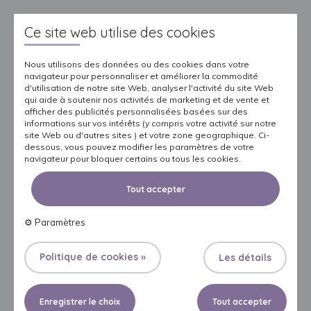
Ce site web utilise des cookies
Nous utilisons des données ou des cookies dans votre
navigateur pour personnaliser et améliorer la commodité
d'utilisation de notre site Web, analyser l'activité du site Web
qui aide à soutenir nos activités de marketing et de vente et
afficher des publicités personnalisées basées sur des
informations sur vos intérêts (y compris votre activité sur notre
site Web ou d'autres sites ) et votre zone geographique. Ci-
dessous, vous pouvez modifier les paramètres de votre
navigateur pour bloquer certains ou tous les cookies.
Tout accepter
⚙
Paramètres
CHANGES ANATOMIQUES
SENI SAN PLUS
Politique de cookies »
Les détails
POUR FEMMES
POUR HOMMES
Enregistrer le choix
Tout accepter