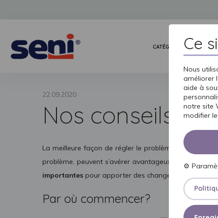
Ce s
CATÉGORIES DE PRODUI
Nous utili
améliorer l
aide à sout
22.09.2020
personnali
Nos conseils
notre site
modifier l
La meilleure façon de régler le problème des fuites 
problème, peuvent s’avérer avantageux dans le trait
⚙
Paramè
importantes
pour apporter des changements dans la v
Politiq
Par où commencer?
Enregis