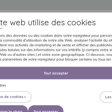
ite web utilise des cookies
TS
UNIVERS SENI
SOIGNER UN PROCHE
PROFESSIONNELS
SOINS DE
sons des données ou des cookies dans votre navigateur pour personn
a commodité d'utilisation de notre site Web, analyser l'activité du s
enir nos activités de marketing et de vente et afficher des publicités
sées basées sur des informations sur vos intérêts (y compris votre ac
 Web ou d'autres sites ) et votre zone geographique. Ci-dessous, v
es paramètres de votre navigateur pour bloquer certains ou tous les 
Tout accepter
urinaires est d’appliquer la méthode des petits pas. Les gestes, q
ement, tant chez des personnes actives que dépendantes.
Une atti
tres
ie quotidienne.
ue de cookies »
Les
trer le choix
Tout accepter