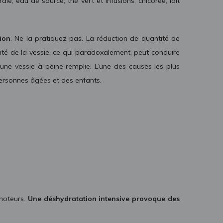
e, eau de source, thé vert et infusions, chicorée, lait
ion
. Ne la pratiquez pas. La réduction de quantité de
té de la vessie, ce qui paradoxalement, peut conduire
une vessie à peine remplie. L’une des causes les plus
personnes âgées et des enfants.
omoteurs.
Une déshydratation intensive provoque des