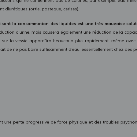
boissons qui ne contiennent pas de calories, par exemple: eau minéral
nt diurétiques (ortie, pastèque, cerises).
duisant la consommation des liquides est une très mauvaise solut
duction d’urine, mais causera également une réduction de la capaci
on sur la vessie apparaîtra beaucoup plus rapidement, même avec 
 fait de ne pas boire suffisamment d’eau, essentiellement chez des 
nt une perte progressive de force physique et des troubles psych