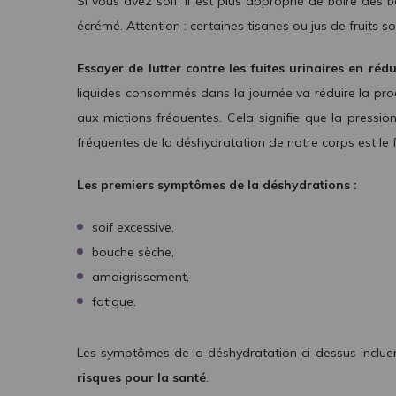
Si vous avez soif, il est plus approprié de boire des 
écrémé. Attention : certaines tisanes ou jus de fruits so
Essayer de lutter contre les fuites urinaires en ré
liquides consommés dans la journée va réduire la pro
aux mictions fréquentes. Cela signifie que la pressi
fréquentes de la déshydratation de notre corps est le
Les premiers symptômes de la déshydrations :
soif excessive,
bouche sèche,
amaigrissement,
fatigue.
Les symptômes de la déshydratation ci-dessus inclue
risques pour la santé
.