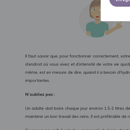
Il faut savoir que, pour fonctionner correctement, votr
d’endroit où vous vivez et d’intensité de votre vie quo
même, est en mesure de dire, quand il a besoin d’hydra
importantes.
N’oubliez pas :
Un adulte doit boire chaque jour environ 1,5-2 litres 
maintenir un bon travail des reins, Il est préférable de 