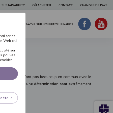
SUSTAINABILITY
OÙ ACHETER
CONTACT
CHANGER DE PAYS
 LA PEAU
TOUT SAVOIR SUR LES FUITES URINAIRES
aliser et
ite Web qui
tivité sur
ous pouvez
cookies.
ui en apparence, n’ont pas beaucoup en commun avec le
tude positive et une détermination sont extrêmement
 détails