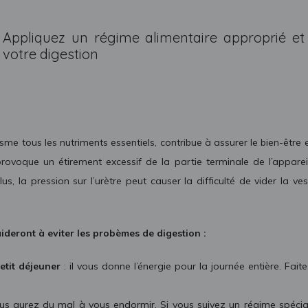
Appliquez un régime alimentaire approprié et
votre digestion
isme tous les nutriments essentiels, contribue à assurer le bien-être 
voque un étirement excessif de la partie terminale de l’appareil d
us, la pression sur l’urètre peut causer la difficulté de vider la v
ideront à eviter les probèmes de digestion :
etit déjeuner
: il vous donne l’énergie pour la journée entière. Fai
us aurez du mal à vous endormir. Si vous suivez un régime spécia