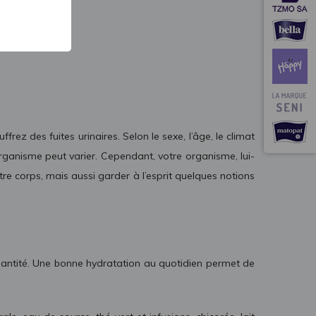
ez des fuites urinaires. Selon le sexe, l’âge, le climat
 organisme peut varier. Cependant, votre organisme, lui-
re corps, mais aussi garder à l’esprit quelques notions
 quantité. Une bonne hydratation au quotidien permet de