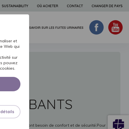
SUSTAINABILITY
OÙ ACHETER
CONTACT
CHANGER DE PAYS
 LA PEAU
TOUT SAVOIR SUR LES FUITES URINAIRES
aliser et
ite Web qui
tivité sur
ous pouvez
cookies.
ABSORBANTS
 détails
s personne qui ont besoin de confort et de sécurité.Pour