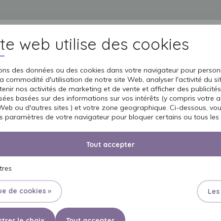
ite web utilise des cookies
TS
UNIVERS SENI
SOIGNER UN PROCHE
PROFESSIONNELS
SOINS DE
sons des données ou des cookies dans votre navigateur pour personn
a commodité d'utilisation de notre site Web, analyser l'activité du s
enir nos activités de marketing et de vente et afficher des publicités
sées basées sur des informations sur vos intérêts (y compris votre ac
 Web ou d'autres sites ) et votre zone geographique. Ci-dessous, v
es paramètres de votre navigateur pour bloquer certains ou tous les 
Tout accepter
SLIPS 
tres
ue de cookies »
Les
Une solution parfaite pour le
trer le choix
Tout accepter