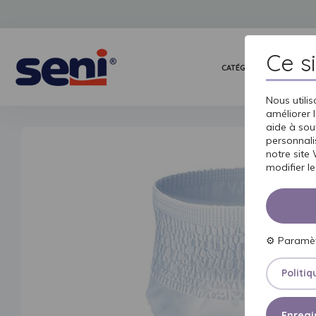
Ce s
CATÉGORIES DE PRODUI
Nous utili
améliorer l
aide à sout
personnali
notre site
modifier l
⚙
Paramè
Politiq
Enregis