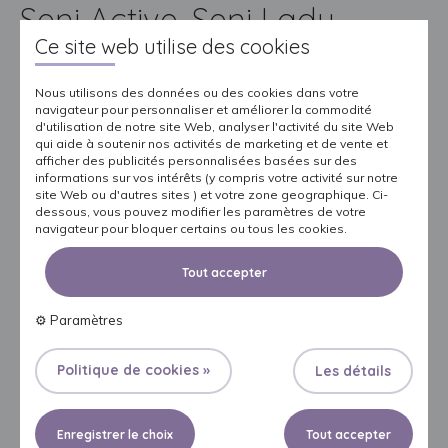
Seni Active, Seni Lady
Ce site web utilise des cookies
Pants, Seni Man Pants
Sous-vêtements
Nous utilisons des données ou des cookies dans votre
navigateur pour personnaliser et améliorer la commodité
ABSORBANTS
d'utilisation de notre site Web, analyser l'activité du site Web
qui aide à soutenir nos activités de marketing et de vente et
afficher des publicités personnalisées basées sur des
informations sur vos intérêts (y compris votre activité sur notre
site Web ou d'autres sites ) et votre zone geographique. Ci-
dessous, vous pouvez modifier les paramètres de votre
navigateur pour bloquer certains ou tous les cookies.
Mettez les slips comme des sous-vêtements ordinaires.
Tout accepter
Assurez-vous que le produit est porté uniformément,
symétriquement et confortablement ; ajustez-le si nécessaire.
⚙
Paramètres
Si vous devez aller aux toilettes et que le produit est encore
sec, vous pouvez le baisser, aller aux toilettes et le remettre.
Politique de cookies »
Les détails
Retirez le produit usagé en déchirant les coutures latérales.
Enroulez le produit usagé et fixez-le avec le ruban adhésif
Enregistrer le choix
Tout accepter
arrière*. Jetez-le à la poubelle. Ne jetez pas le produit dans